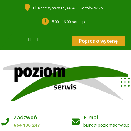
ul. Kostrzyńska 89, 66-400 Gorzów Wlkp.
8:00 - 16.00 pon. - pt.
Poproś o wycenę
Zadzwoń
E-mail
664 130 247
biuro@poziomserwis.pl