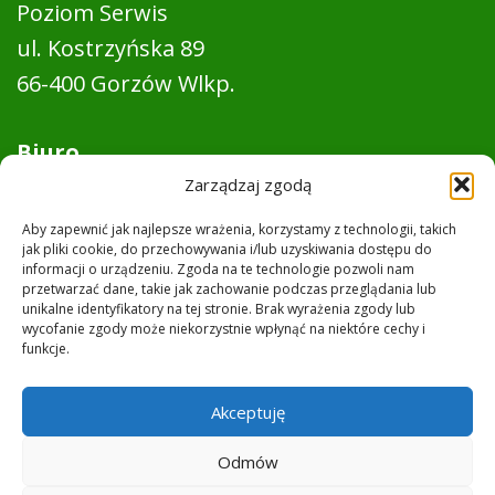
Poziom Serwis
ul. Kostrzyńska 89
66-400 Gorzów Wlkp.
Biuro
Pon. - pt. 8:00 - 16:00
Zarządzaj zgodą
Sobota: nieczynne
Aby zapewnić jak najlepsze wrażenia, korzystamy z technologii, takich
jak pliki cookie, do przechowywania i/lub uzyskiwania dostępu do
Niedziela: nieczynne
informacji o urządzeniu. Zgoda na te technologie pozwoli nam
przetwarzać dane, takie jak zachowanie podczas przeglądania lub
unikalne identyfikatory na tej stronie. Brak wyrażenia zgody lub
Telefony
wycofanie zgody może niekorzystnie wpłynąć na niektóre cechy i
funkcje.
Sekretariat
664 130 247
Sprzątanie
537 277 247
Akceptuję
Ochrona
506 866 532
Odmów