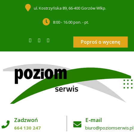
ul. Kostrzyńska 89, 66-400 Gorzów Wlkp.
8:00 - 16.00 pon. - pt.
Poproś o wycenę
Zadzwoń
E-mail
664 130 247
biuro@poziomserwis.pl